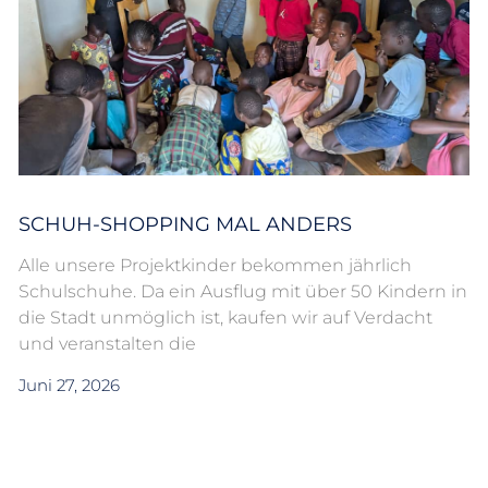
SCHUH-SHOPPING MAL ANDERS
Alle unsere Projektkinder bekommen jährlich
Schulschuhe. Da ein Ausflug mit über 50 Kindern in
die Stadt unmöglich ist, kaufen wir auf Verdacht
und veranstalten die
Juni 27, 2026