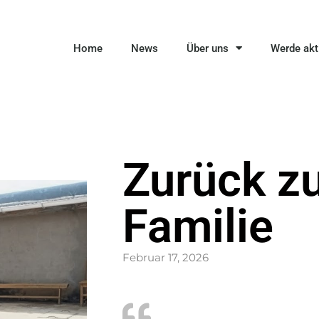
Home
News
Über uns
Werde akt
Zurück z
Familie
Februar 17, 2026