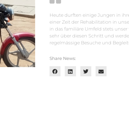
Heute durften einige Jungen in ih
einer Zeit der Rehabilitation in un
in das familiäre Umfeld stets unser 
sehr über diesen Schritt und werd
regelmässige Besuche und Begleit
Share News: