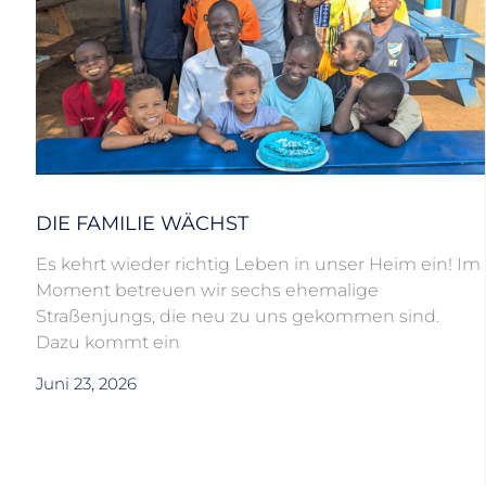
DIE FAMILIE WÄCHST
Es kehrt wieder richtig Leben in unser Heim ein! Im
Moment betreuen wir sechs ehemalige
Straßenjungs, die neu zu uns gekommen sind.
Dazu kommt ein
Juni 23, 2026