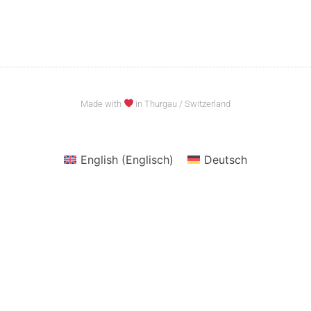
Made with
in Thurgau / Switzerland
English
(
Englisch
)
Deutsch